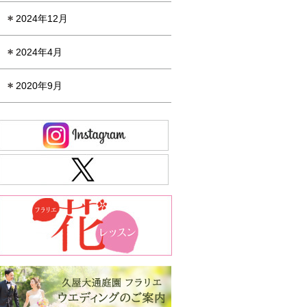
2024年12月
2024年4月
2020年9月