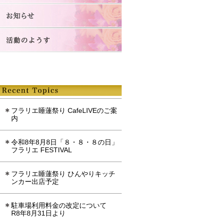
フラリエ睡蓮祭り CafeLIVEのご案
内
令和8年8月8日「８・８・８の日」
フラリエ FESTIVAL
フラリエ睡蓮祭り ひんやりキッチ
ンカー出店予定
駐車場利用料金の改定について
R8年8月31日より