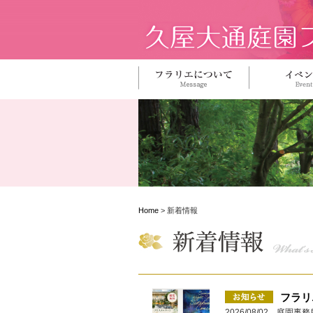
Home
>
新着情報
フラリエ
2026/08/02 庭園事務