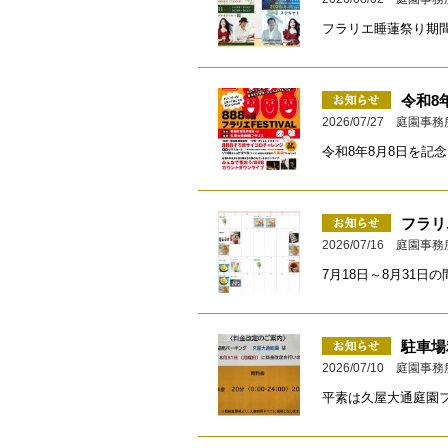
フラリエ睡蓮祭り期間中の
令和8
2026/07/27 庭園事務
令和8年8月8日を記念
フラリ
2026/07/16 庭園事務
7月18日～8月31日
駐車場
2026/07/10 庭園事務
平素は久屋大通庭園フ